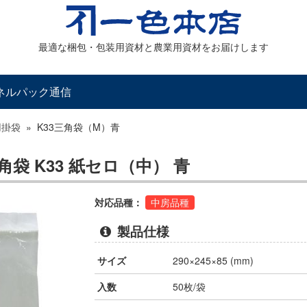
最適な梱包・包装用資材と農業用資材をお届けします
ネルパック通信
用掛袋
»
K33三角袋（M）青
袋 K33 紙セロ（中） 青
対応品種：
中房品種
製品仕様
サイズ
290×245×85 (mm)
入数
50枚/袋