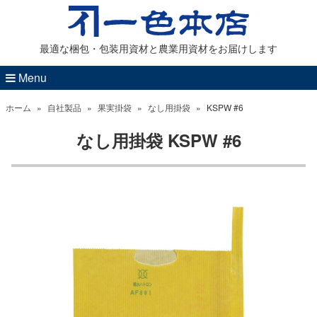
最適な梱包・包装用資材と農業用資材をお届けします
Menu
ホーム
»
自社製品
»
果実掛袋
»
なし用掛袋
»
KSPW #6
なし用掛袋 KSPW #6