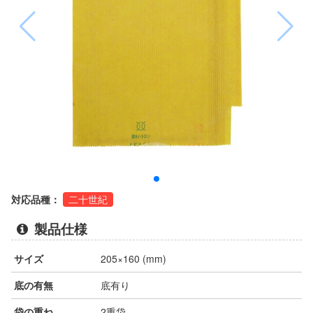
対応品種：
二十世紀
製品仕様
サイズ
205×160 (mm)
底の有無
底有り
袋の重ね
2重袋