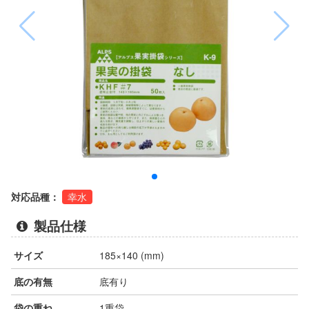
対応品種：
幸水
製品仕様
サイズ
185×140 (mm)
底の有無
底有り
袋の重ね
1重袋