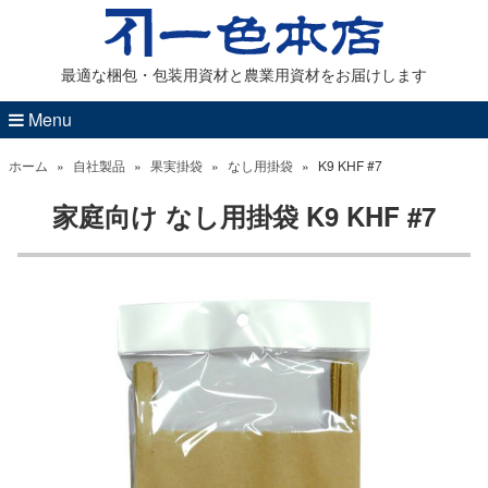
最適な梱包・包装用資材と農業用資材をお届けします
Menu
ホーム
»
自社製品
»
果実掛袋
»
なし用掛袋
»
K9 KHF #7
家庭向け なし用掛袋 K9 KHF #7