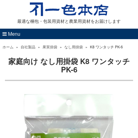
最適な梱包・包装用資材と農業用資材をお届けします
Menu
ホーム
»
自社製品
»
果実掛袋
»
なし用掛袋
»
K8 ワンタッチ PK-6
家庭向け なし用掛袋 K8 ワンタッチ
PK-6