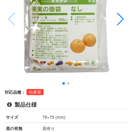
対応品種：
幼果実
製品仕様
サイズ
79×75 (mm)
底の有無
底有り