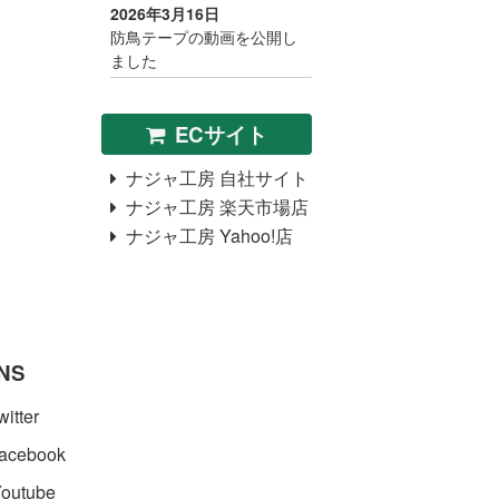
2026年3月16日
防鳥テープの動画を公開し
ました
ECサイト
ナジャ工房 自社サイト
ナジャ工房 楽天市場店
ナジャ工房 Yahoo!店
NS
itter
acebook
outube