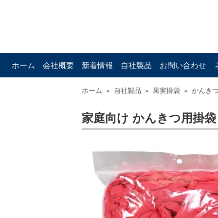
ホーム
会社概要
新着情報
自社製品
お問い合わせ
ホーム
»
自社製品
»
果実掛袋
»
かんき
家庭向け かんきつ用掛袋 K