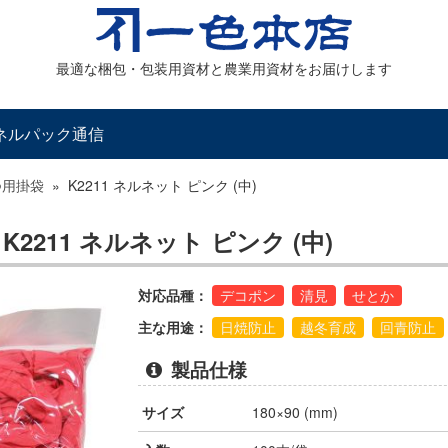
最適な梱包・包装用資材と農業用資材をお届けします
ネルパック通信
つ用掛袋
»
K2211 ネルネット ピンク (中)
2211 ネルネット ピンク (中)
対応品種：
デコポン
清見
せとか
主な用途：
日焼防止
越冬育成
回青防止
製品仕様
サイズ
180×90 (mm)