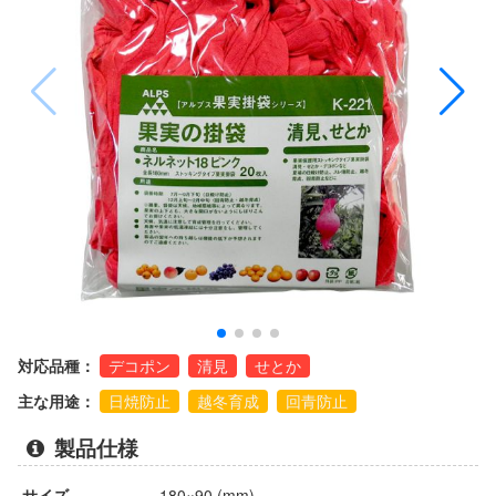
対応品種：
デコポン
清見
せとか
主な用途：
日焼防止
越冬育成
回青防止
製品仕様
サイズ
180×90 (mm)