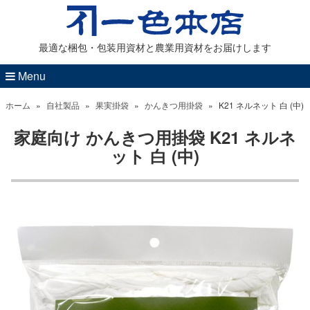
最適な梱包・包装用資材と農業用資材をお届けします
Menu
ホーム
»
自社製品
»
果実掛袋
»
かんきつ用掛袋
»
K21 ネルネット 白 (中)
家庭向け かんきつ用掛袋 K21 ネルネ
ット 白 (中)