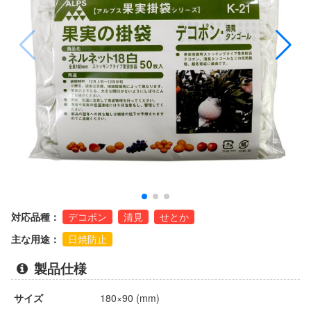
対応品種：
デコポン
清見
せとか
主な用途：
日焼防止
製品仕様
サイズ
180×90 (mm)