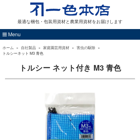
最適な梱包・包装用資材と農業用資材をお届けします
Menu
ホーム
»
自社製品
»
家庭園芸用資材
»
害虫の駆除
»
トルシーネット M3 青色
トルシー ネット付き M3 青色