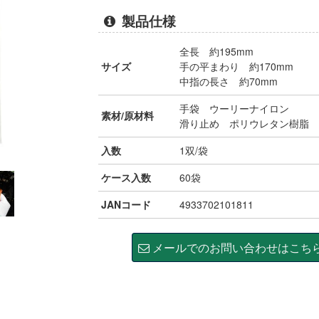
製品仕様
全長 約195mm
サイズ
手の平まわり 約170mm
中指の長さ 約70mm
手袋 ウーリーナイロン
素材/原材料
滑り止め ポリウレタン樹脂
入数
1双/袋
ケース入数
60袋
JANコード
4933702101811
メールでのお問い合わせはこち