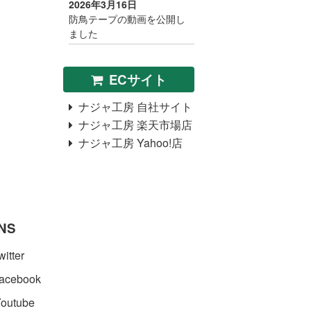
2026年3月16日
防鳥テープの動画を公開し
ました
ECサイト
ナジャ工房 自社サイト
ナジャ工房 楽天市場店
ナジャ工房 Yahoo!店
NS
itter
acebook
outube