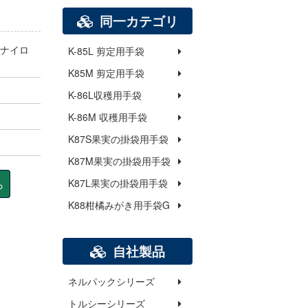
同一カテゴリ
ナイロ
K-85L 剪定用手袋
K85M 剪定用手袋
K-86L収穫用手袋
K-86M 収穫用手袋
K87S果実の掛袋用手袋
K87M果実の掛袋用手袋
ら
K87L果実の掛袋用手袋
K88柑橘みがき用手袋G
自社製品
ネルパックシリーズ
トルシーシリーズ