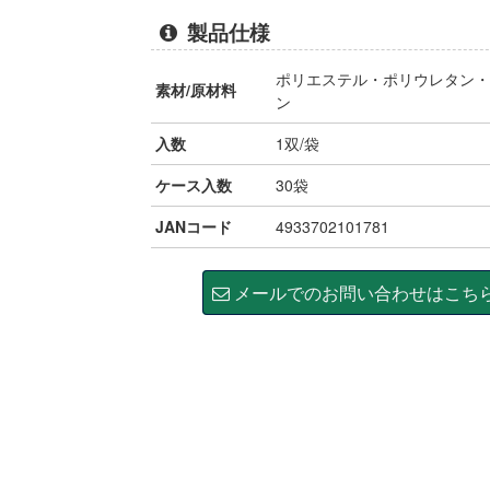
製品仕様
ポリエステル・ポリウレタン・
素材/原材料
ン
入数
1双/袋
ケース入数
30袋
JANコード
4933702101781
メールでのお問い合わせはこち