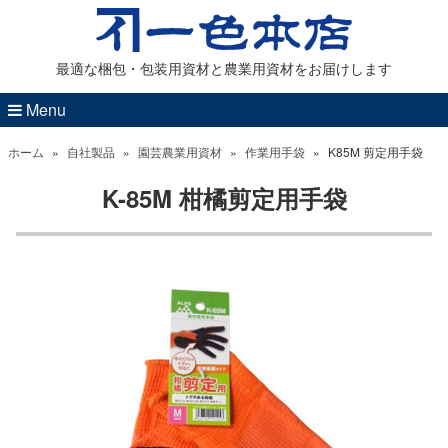
最適な梱包・包装用資材と農業用資材をお届けします
Menu
ホーム
»
自社製品
»
園芸農業用資材
»
作業用手袋
»
K85M 剪定用手袋
K-85M 柑橘剪定用手袋