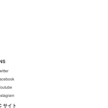
NS
itter
acebook
outube
stagram
C サイト